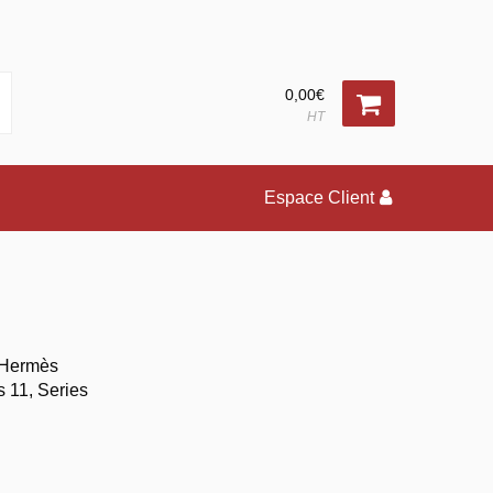
0,00€
HT
Espace Client
h Hermès
s 11, Series