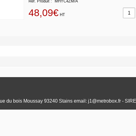
Réf. Produit
MHYC4ZM/A
48,09€
HT
e du bois Moussay 93240 Stains email: j1@metrobox.fr - SIR