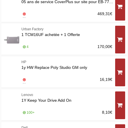
05 ans de service CoverPlus sur site pour EB-77X F/I/U
469,31€
Urban Factory
1 TCM16UF achetée + 1 Offerte
170,00€
4
HP
1y HW Replace Poly Studio GM only
16,19€
Lenovo
1Y Keep Your Drive Add On
8,10€
100+
Dell