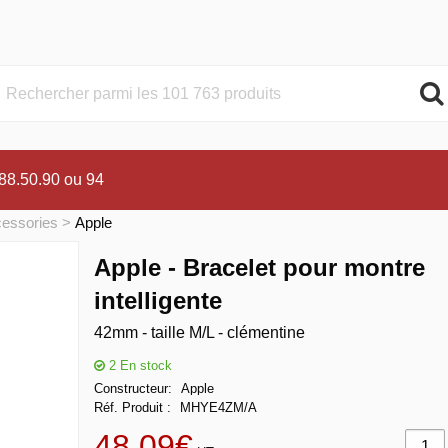
.88.50.90 ou 94
cessories
Apple
Apple - Bracelet pour montre
intelligente
42mm - taille M/L - clémentine
2
En stock
Constructeur
Apple
Réf. Produit
MHYE4ZM/A
48,09€