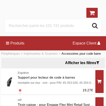
Produits
Espace Client
Périphériques
Imprimantes & Scanners
Accessoires pour code barre
Afficher les filtres
Ergotron
Support pour lecteur de code à barres
montable sur mur - noir - pour P/N: 45-353-026, 45-354-026
19,27€
HP
Tiroir-caisse - pour Engage Flex Mini Retail System; Engage One; Portable 14X, Essential, Pro