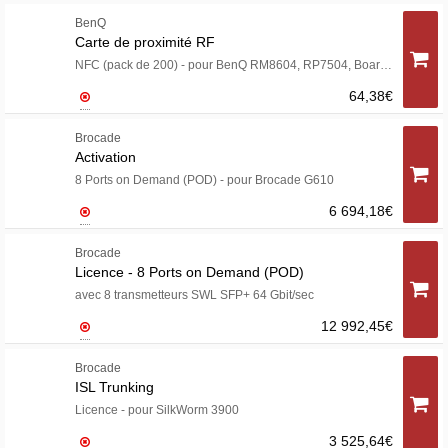
BenQ
Carte de proximité RF
NFC (pack de 200) - pour BenQ RM8604, RP7504, Board Master RM6504, RM7504, RM8604, Board Pro RP6504, RP7504, RP8604
64,38€
Brocade
Activation
8 Ports on Demand (POD) - pour Brocade G610
6 694,18€
Brocade
Licence - 8 Ports on Demand (POD)
avec 8 transmetteurs SWL SFP+ 64 Gbit/sec
12 992,45€
Brocade
ISL Trunking
Licence - pour SilkWorm 3900
3 525,64€