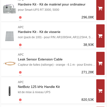
Hardwire Kit - Kit de matériel pour ordinateur
pour Smart-UPS RT 3000, 5000
296,08€
APC
Hardwire Kit - Kit de visserie
noir (pack de 100) - pour P/N: AR109SH4, AR112SH4, SMX1000C, SMX1500RM2UC, SMX1500RM2UCNC, SMX750C, SMX750CNC
38,93€
APC
Leak Sensor Extension Cable
Capteur de fuites (rallonge) - orange - 6.1 m - pour Environmental Management System
271,28€
APC
NetBotz 125 kHz Handle Kit
kit de mise à niveau UPS
820,53€