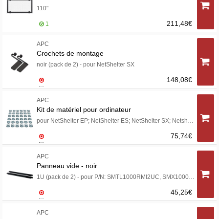
110"
211,48€
1
APC
Crochets de montage
noir (pack de 2) - pour NetShelter SX
148,08€
APC
Kit de matériel pour ordinateur
pour NetShelter EP; NetShelter ES; NetShelter SX; Netshelter VX; NetShelter WX
75,74€
APC
Panneau vide - noir
1U (pack de 2) - pour P/N: SMTL1000RMI2UC, SMX1000C, SMX1500RM2UC, SMX1500RM2UCNC, SMX750C, SMX750CNC
45,25€
APC