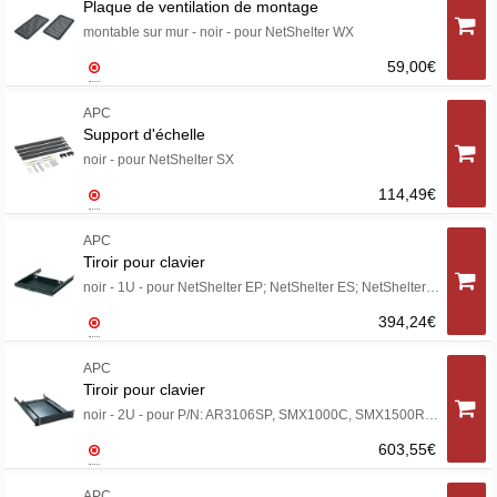
Plaque de ventilation de montage
montable sur mur - noir - pour NetShelter WX
59,00€
APC
Support d'échelle
noir - pour NetShelter SX
114,49€
APC
Tiroir pour clavier
noir - 1U - pour NetShelter EP; NetShelter ES; NetShelter SX; Netshelter VX; NetShelter WX
394,24€
APC
Tiroir pour clavier
noir - 2U - pour P/N: AR3106SP, SMX1000C, SMX1500RM2UC, SMX1500RM2UCNC, SMX750C, SMX750CNC, SRT5KRMXLW-TW
603,55€
APC